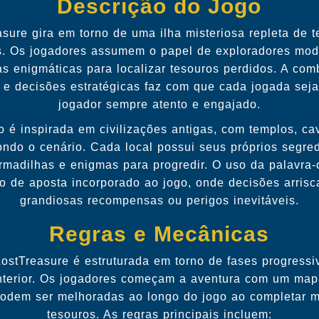
Descrição do Jogo
sure gira em torno de uma ilha misteriosa repleta de 
s. Os jogadores assumem o papel de exploradores mod
as enigmáticas para localizar tesouros perdidos. A co
e decisões estratégicas faz com que cada jogada sej
jogador sempre atento e engajado.
o é inspirada em civilizações antigas, com templos, ca
ndo o cenário. Cada local possui seus próprios segred
madilhas e enigmas para progredir. O uso da palavra-c
 de aposta incorporado ao jogo, onde decisões arris
grandiosas recompensas ou perigos inevitáveis.
Regras e Mecânicas
LostTreasure é estruturada em torno de fases progress
anterior. Os jogadores começam a aventura com um map
podem ser melhoradas ao longo do jogo ao completar m
tesouros. As regras principais incluem: