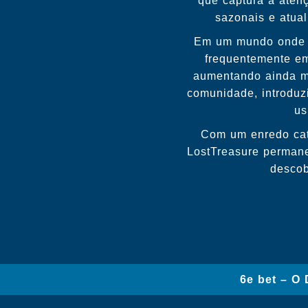
que captura a aten
sazonais e atua
Em um mundo onde p
frequentemente em
aumentando ainda ma
comunidade, introduz
us
Com um enredo cati
LostTreasure perman
descob
6e bet – O