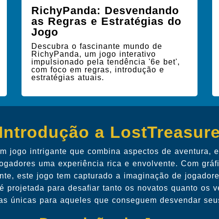
RichyPanda: Desvendando
as Regras e Estratégias do
Jogo
Descubra o fascinante mundo de
RichyPanda, um jogo interativo
impulsionado pela tendência '6e bet',
com foco em regras, introdução e
estratégias atuais.
Introdução a LostTreasur
m jogo intrigante que combina aspectos de aventura, es
ogadores uma experiência rica e envolvente. Com gráf
nte, este jogo tem capturado a imaginação de jogador
é projetada para desafiar tanto os novatos quanto os v
s únicas para aqueles que conseguem desvendar seus