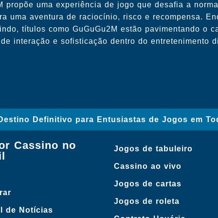
ropõe uma experiência de jogo que desafia a norma
ra uma aventura de raciocínio, risco e recompensa. E
uindo, títulos como GuGuGu2M estão pavimentando o 
 de interação e sofisticação dentro do entretenimento di
 Destino Definitivo para Entusiastas de Jogos em T
or Cassino no
Jogos de tabuleiro
l
Cassino ao vivo
Jogos de cartas
rar
Jogos de roleta
l de Notícias