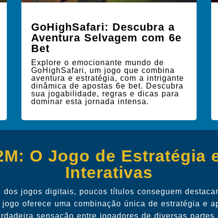
GoHighSafari: Descubra a
Aventura Selvagem com 6e
Bet
Explore o emocionante mundo de
GoHighSafari, um jogo que combina
aventura e estratégia, com a intrigante
dinâmica de apostas 6e bet. Descubra
sua jogabilidade, regras e dicas para
dominar esta jornada intensa.
: O Jogo de Estratégia 
Interativas
 dos jogos digitais, poucos títulos conseguem destaca
e jogo oferece uma combinação única de estratégia e ap
rdadeira sensação entre jogadores de diversas parte