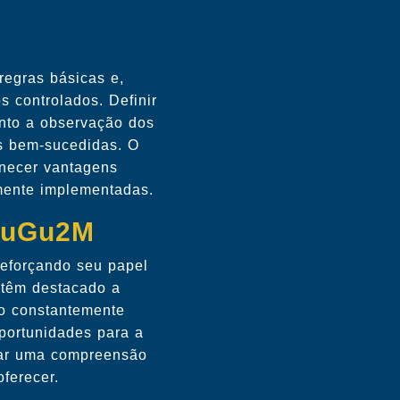
regras básicas e,
 controlados. Definir
anto a observação dos
as bem-sucedidas. O
necer vantagens
mente implementadas.
uGuGu2M
reforçando seu papel
 têm destacado a
do constantemente
portunidades para a
car uma compreensão
ferecer.