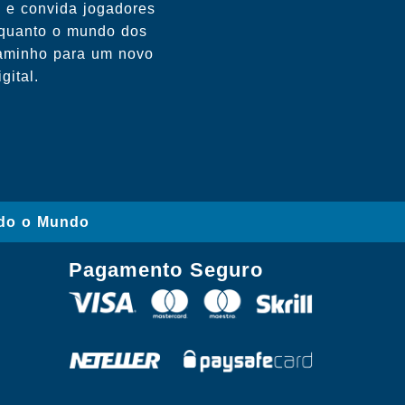
 e convida jogadores
nquanto o mundo dos
caminho para um novo
gital.
odo o Mundo
Pagamento Seguro