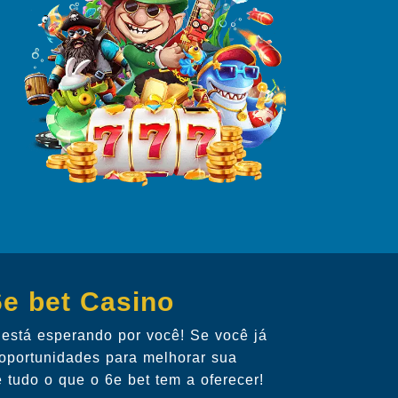
6e bet Casino
 está esperando por você! Se você já
 oportunidades para melhorar sua
tudo o que o 6e bet tem a oferecer!