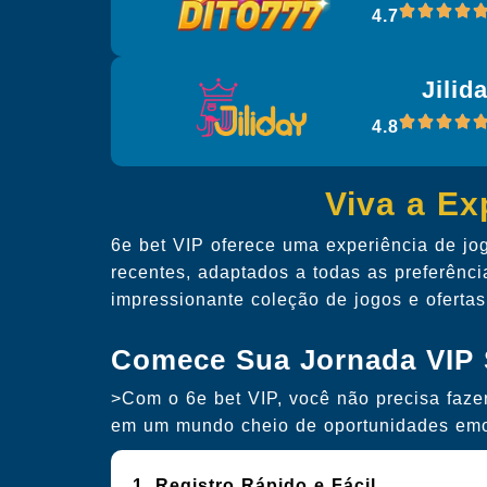
4.7
Jilid
4.8
Viva a Ex
6e bet VIP oferece uma experiência de jog
recentes, adaptados a todas as preferênc
impressionante coleção de jogos e ofertas
Comece Sua Jornada VIP S
>Com o 6e bet VIP, você não precisa faze
em um mundo cheio de oportunidades emoci
1. Registro Rápido e Fácil