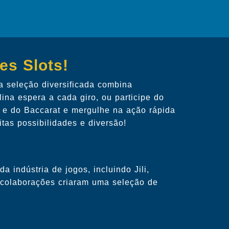
es Slots!
a seleção diversificada combina
ina espera a cada giro, ou participe do
k e do Baccarat e mergulhe na ação rápida
tas possibilidades e diversão!
 indústria de jogos, incluindo Jili,
colaborações criaram uma seleção de