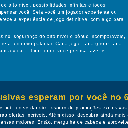
 alto nível, possibilidades infinitas e jogos
mpensar você. Seja você um jogador experiente ou
rece a experiência de jogo definitiva, com algo para
sino, segurança de alto nível e bônus incomparáveis,
line a um novo patamar. Cada jogo, cada giro e cada
m a vida — tudo o que você precisa fazer é
usivas esperam por você no 
e bet, um verdadeiro tesouro de promoções exclusivas
as ofertas incríveis. Além disso, descubra ainda mais
ensas maiores. Então, mergulhe de cabeça e aproveite 