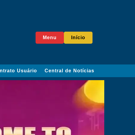
Menu
Início
ntrato Usuário
Central de Notícias