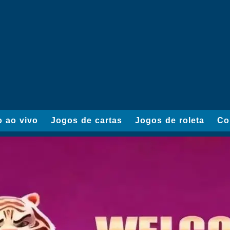
 ao vivo
Jogos de cartas
Jogos de roleta
Co