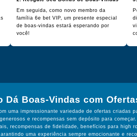
Em seguida, como novo membro da
P
as
família 6e bet VIP, um presente especial
d
de boas-vindas estará esperando por
v
você!
c
o Dá Boas-Vindas com Oferta
m uma impressionante variedade de ofertas criadas pa
s generosos e recompensas sem depósito para começar.
is, recompensas de fidelidade, benefícios para high ro
 garantindo uma experiência sempre emocionante e rec