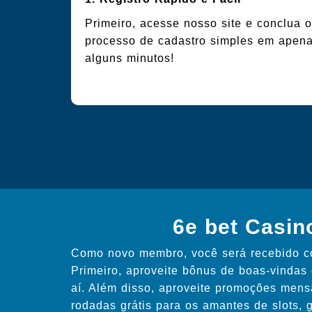
Primeiro, acesse nosso site e conclua o
processo de cadastro simples em apen
alguns minutos!
6e bet Casin
Como novo membro, você será recebido co
Primeiro, aproveite bônus de boas-vinda
aí. Além disso, aproveite promoções mensa
rodadas grátis para os amantes de slots,