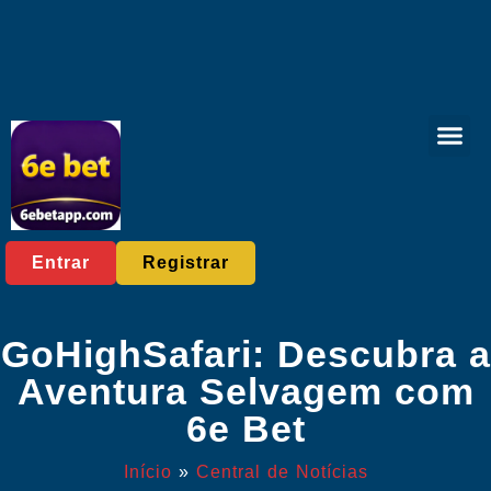
Jogos de tab
Cassino ao v
Jogos de carta
Jogos de r
Contrato Usu
Central de No
Entrar
Registrar
GoHighSafari: Descubra a
Aventura Selvagem com
6e Bet
Início
»
Central de Notícias