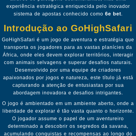
experiência estratégica enriquecida pelo inovador
sistema de apostas conhecido como
6e bet
.
Introdução ao GoHighSafari
GoHighSafari é um jogo de aventura e estratégia que
transporta os jogadores para as vastas planícies da
África, onde eles devem explorar territórios, interagir
com animais selvagens e superar desafios naturais.
Desenvolvido por uma equipe de criadores
apaixonados por jogos e natureza, este título já está
capturando a atenção de entusiastas por sua
abordagem inovadora e desafios intrigantes.
O jogo é ambientado em um ambiente aberto, onde a
liberdade de explorar é tão vasta quanto o horizonte.
O jogador assume o papel de um aventureiro
determinado a descobrir os segredos da savana,
acumulando conquistas e recompensas ao longo do