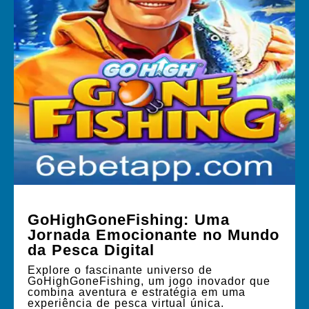
GoHighGoneFishing: Uma
Jornada Emocionante no Mundo
da Pesca Digital
Explore o fascinante universo de
GoHighGoneFishing, um jogo inovador que
combina aventura e estratégia em uma
experiência de pesca virtual única.