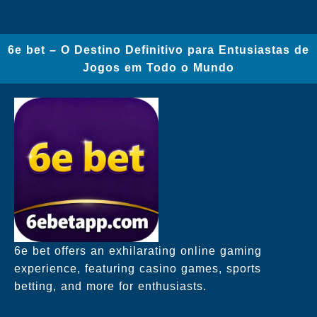
6e bet – O Destino Definitivo para Entusiastas de
Jogos em Todo o Mundo
6e bet offers an exhilarating online gaming
experience, featuring casino games, sports
betting, and more for enthusiasts.