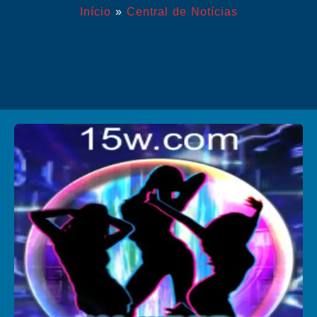
Início
»
Central de Notícias