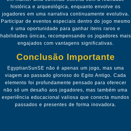
histórica e arqueológica, enquanto envolve os
jogadores em uma narrativa continuamente evolutiva.
Participar de eventos especiais dentro do jogo mesmo
é uma oportunidade para ganhar itens raros e
habilidades únicas, recompensando os jogadores mais
engajados com vantagens significativas.
Conclusão Importante
EgyptianSunSE não é apenas um jogo, mas uma
viagem ao passado glorioso do Egito Antigo. Cada
elemento foi profundamente pensado para oferecer
não só um desafio aos jogadores, mas também uma
experiência educacional valiosa que conecta mundos
passados e presentes de forma inovadora.