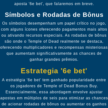
aposta '6e bet', que falaremos em breve.
Símbolos e Rodadas de Bônus
Os símbolos desempenham um papel crítico no jogo,
com alguns ícones oferecendo pagamentos mais altos
ou ativando recursos especiais. As rodadas de bônus
são onde o Temple of Dead realmente se destaca,
oferecendo multiplicadores e recompensas misteriosas
que aumentam significativamente as chances de
ganhar grandes prêmios.
Estrategia '6e bet'
A estratégia '6e bet' tem ganhado popularidade entre
os jogadores de Temple of Dead Bonus Buy.
Essencialmente, essa abordagem envolve ajustar
apostas em múltiplos de seis para otimizar as chances
de acionar rodadas de bônus ou aumentar os ganhos