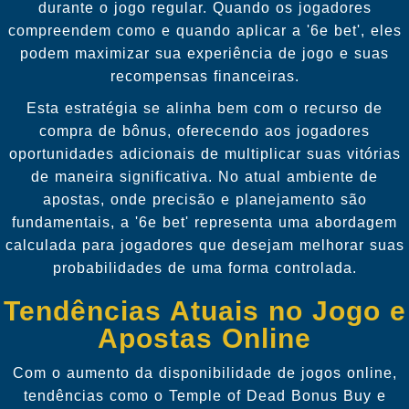
durante o jogo regular. Quando os jogadores
compreendem como e quando aplicar a '6e bet', eles
podem maximizar sua experiência de jogo e suas
recompensas financeiras.
Esta estratégia se alinha bem com o recurso de
compra de bônus, oferecendo aos jogadores
oportunidades adicionais de multiplicar suas vitórias
de maneira significativa. No atual ambiente de
apostas, onde precisão e planejamento são
fundamentais, a '6e bet' representa uma abordagem
calculada para jogadores que desejam melhorar suas
probabilidades de uma forma controlada.
Tendências Atuais no Jogo e
Apostas Online
Com o aumento da disponibilidade de jogos online,
tendências como o Temple of Dead Bonus Buy e