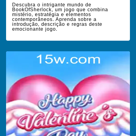
Descubra o intrigante mundo de
BookOfSherlock, um jogo que combina
mistério, estratégia e elementos
contemporâneos. Aprenda sobre a
introdução, descrição e regras deste
emocionante jogo.