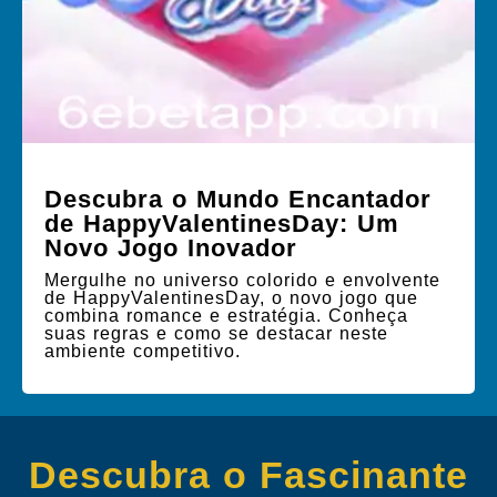
Descubra o Mundo Encantador
de HappyValentinesDay: Um
Novo Jogo Inovador
Mergulhe no universo colorido e envolvente
de HappyValentinesDay, o novo jogo que
combina romance e estratégia. Conheça
suas regras e como se destacar neste
ambiente competitivo.
Descubra o Fascinante