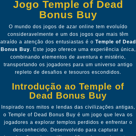
Jogo Temple of Dead
Bonus Buy
O mundo dos jogos de azar online tem evoluído
consideravelmente e um dos jogos que mais têm
atraído a atenção dos entusiastas é o
Temple of Dead
Bonus Buy
. Este jogo oferece uma experiência única,
combinando elementos de aventura e mistério,
transportando os jogadores para um universo antigo
repleto de desafios e tesouros escondidos.
Introdução ao Temple of
Dead Bonus Buy
Inspirado nos mitos e lendas das civilizações antigas,
o Temple of Dead Bonus Buy é um jogo que leva os
jogadores a explorar templos perdidos e enfrentar o
desconhecido. Desenvolvido para capturar a