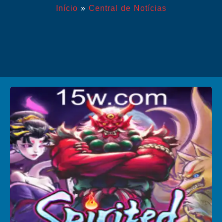
Início
»
Central de Notícias