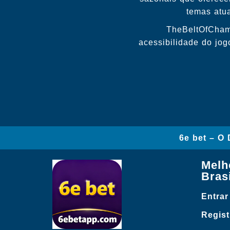
temas atu
TheBeltOfChamp
acessibilidade do jog
6e bet – O
Melh
Brasi
Entrar
Regist