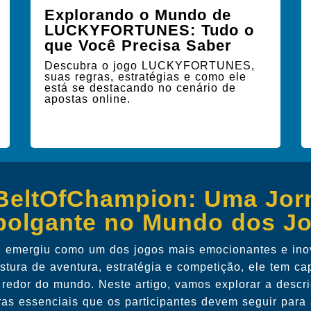
Explorando o Mundo de
LUCKYFORTUNES: Tudo o
que Você Precisa Saber
Descubra o jogo LUCKYFORTUNES,
suas regras, estratégias e como ele
está se destacando no cenário de
apostas online.
BeltOfChampion: Uma Jor
olgante no Mundo dos J
 emergiu como um dos jogos mais emocionantes e inov
tura de aventura, estratégia e competição, ele tem ca
 redor do mundo. Neste artigo, vamos explorar a descri
ras essenciais que os participantes devem seguir para