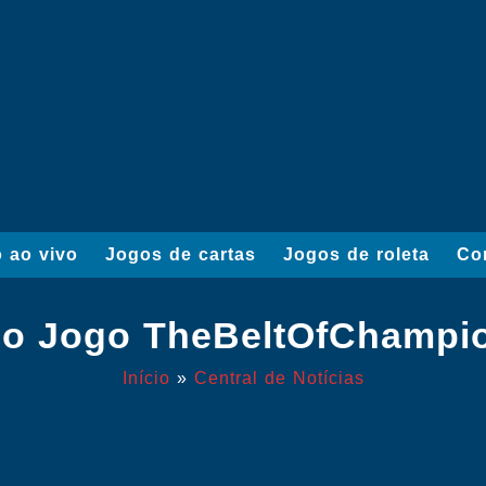
 ao vivo
Jogos de cartas
Jogos de roleta
Co
o Jogo TheBeltOfChampio
Início
»
Central de Notícias