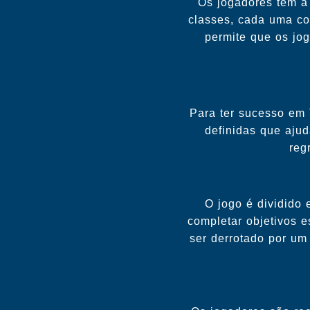
Os jogadores têm a
classes, cada uma co
permite que os jo
Para ter sucesso em
definidas que ajud
reg
O jogo é dividido
completar objetivos e
ser derrotado por um