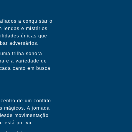
fiados a conquistar o
m lendas e mistérios.
ilidades únicas que
bar adversários.
uma trilha sonora
pa e a variedade de
 cada canto em busca
centro de um conflito
s mágicos. A jornada
 desde movimentação
 está por vir.