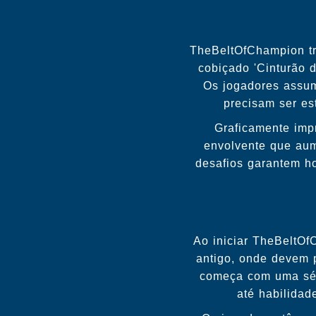
TheBeltOfChampion tr
cobiçado 'Cinturão d
Os jogadores assum
precisam ser es
Graficamente imp
envolvente que aum
desafios garantem h
Ao iniciar TheBeltOf
antigo, onde devem 
começa com uma sér
até habilidad