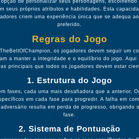
 opção de personalizar seus personagens, escolhendo e
m seus próprios atributos e habilidades. Esta capacid
gadores criem uma experiência única que se adequa ao 
preferido.
Regras do Jogo
 TheBeltOfChampion, os jogadores devem seguir um co
am a manter a integridade e o equilíbrio do jogo. Aqu
ras principais que todos os jogadores devem estar cien
1. Estrutura do Jogo
 em fases, cada uma mais desafiadora que a anterior. 
specíficos em cada fase para progredir. A falha em com
 adversário resulta em perda de progresso, obrigando o 
fase.
2. Sistema de Pontuação