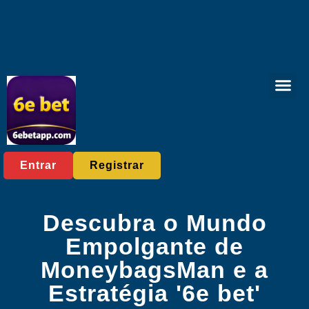
Jogos de tab
Cassino ao v
Jogos de carta
Jogos de r
Contrato Usu
Central de No
Entrar
Registrar
Descubra o Mundo
Empolgante de
MoneybagsMan e a
Estratégia '6e bet'