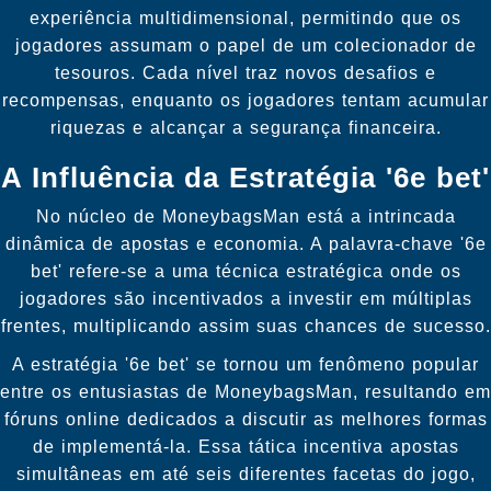
experiência multidimensional, permitindo que os
jogadores assumam o papel de um colecionador de
tesouros. Cada nível traz novos desafios e
recompensas, enquanto os jogadores tentam acumular
riquezas e alcançar a segurança financeira.
A Influência da Estratégia '6e bet'
No núcleo de MoneybagsMan está a intrincada
dinâmica de apostas e economia. A palavra-chave '6e
bet' refere-se a uma técnica estratégica onde os
jogadores são incentivados a investir em múltiplas
frentes, multiplicando assim suas chances de sucesso.
A estratégia '6e bet' se tornou um fenômeno popular
entre os entusiastas de MoneybagsMan, resultando em
fóruns online dedicados a discutir as melhores formas
de implementá-la. Essa tática incentiva apostas
simultâneas em até seis diferentes facetas do jogo,