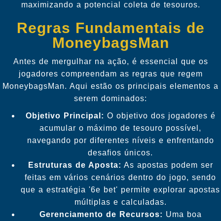
maximizando a potencial coleta de tesouros.
Regras Fundamentais de
MoneybagsMan
Antes de mergulhar na ação, é essencial que os
jogadores compreendam as regras que regem
MoneybagsMan. Aqui estão os principais elementos a
serem dominados:
Objetivo Principal:
O objetivo dos jogadores é
acumular o máximo de tesouro possível,
navegando por diferentes níveis e enfrentando
desafios únicos.
Estruturas de Aposta:
As apostas podem ser
feitas em vários cenários dentro do jogo, sendo
que a estratégia '6e bet' permite explorar apostas
múltiplas e calculadas.
Gerenciamento de Recursos:
Uma boa