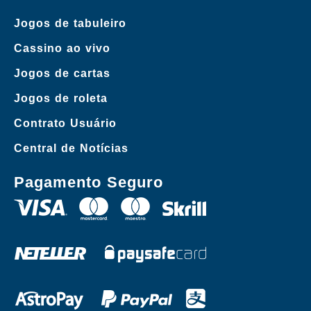
Jogos de tabuleiro
Cassino ao vivo
Jogos de cartas
Jogos de roleta
Contrato Usuário
Central de Notícias
Pagamento Seguro