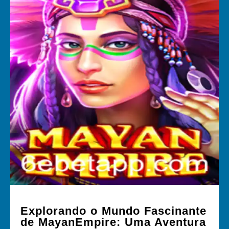
Explorando o Mundo Fascinante
de MayanEmpire: Uma Aventura