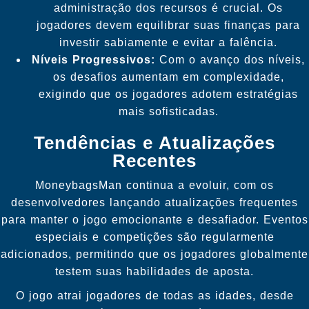
administração dos recursos é crucial. Os
jogadores devem equilibrar suas finanças para
investir sabiamente e evitar a falência.
Níveis Progressivos:
Com o avanço dos níveis,
os desafios aumentam em complexidade,
exigindo que os jogadores adotem estratégias
mais sofisticadas.
Tendências e Atualizações
Recentes
MoneybagsMan continua a evoluir, com os
desenvolvedores lançando atualizações frequentes
para manter o jogo emocionante e desafiador. Eventos
especiais e competições são regularmente
adicionados, permitindo que os jogadores globalmente
testem suas habilidades de aposta.
O jogo atrai jogadores de todas as idades, desde