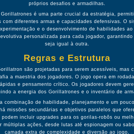
próprios desafios e armadilhas.
Gorillatrones é uma parte crucial da estratégia, permi
s com diferentes armas e capacidades defensivas. O s
experimentação e o desenvolvimento de habilidades ao
 evolutiva personalizada para cada jogador, garantind
seja igual à outra.
Regras e Estrutura
orillatron são projetadas para serem acessíveis, mas
safia a maestria dos jogadores. O jogo opera em rodad
rápidas e pensamento crítico. Os jogadores devem gere
indo a energia dos Gorillatrones e o inventário de arm
a combinação de habilidade, planejamento e um pouco
 há missões secundárias e objetivos paralelos que of
s podem incluir upgrades para os gorilas-robôs ou melho
ar múltiplas ações, desde lutas até espionagem ou sa
camada extra de complexidade e diversão ao jogo.