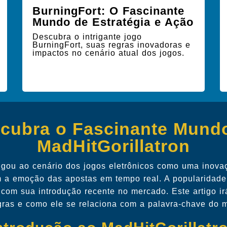
BurningFort: O Fascinante
Mundo de Estratégia e Ação
Descubra o intrigante jogo
BurningFort, suas regras inovadoras e
impactos no cenário atual dos jogos.
cubra o Fascinante Mund
MadHitGorillatron
egou ao cenário dos jogos eletrônicos como uma inova
om a emoção das apostas em tempo real. A popularidade
com sua introdução recente no mercado. Este artigo ir
gras e como ele se relaciona com a palavra-chave do m