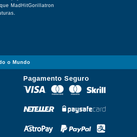
 que MadHitGorillatron
uturas.
odo o Mundo
Pagamento Seguro