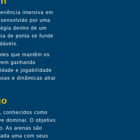
on
periência imersiva em
esenvolvido por uma
tégia dentro de um
gia de ponta se funde
dáveis.
antes que mantêm os
n vem ganhando
idade e jogabilidade
nsas e dinâmicas atrai
go
as, conhecidos como
ve dominar. O objetivo
go. As arenas são
, cada uma com seus