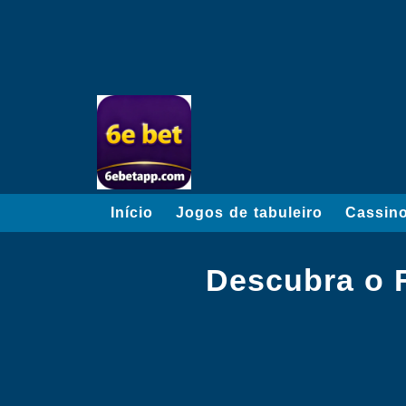
Início
Jogos de tabuleiro
Cassino
Descubra o 