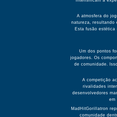
intensificam a exp
A atmosfera do jog
natureza, resultando
Esta fusão estética
Um dos pontos fo
jogadores. Os compone
de comunidade. Iss
A competição ac
rivalidades inte
desenvolvedores mant
em 
MadHitGorillatron re
comunidade dentr