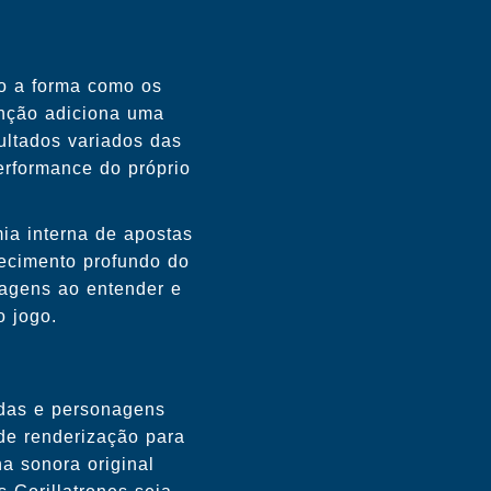
do a forma como os
unção adiciona uma
ultados variados das
erformance do próprio
ia interna de apostas
ecimento profundo do
tagens ao entender e
o jogo.
adas e personagens
 de renderização para
ha sonora original