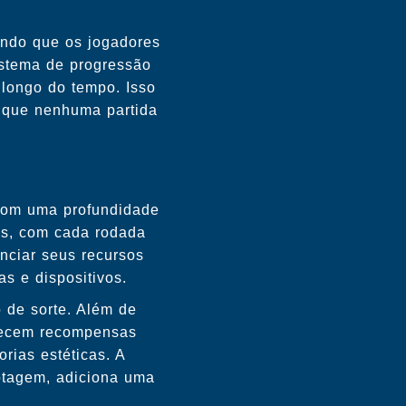
tindo que os jogadores
istema de progressão
 longo do tempo. Isso
o que nenhuma partida
 com uma profundidade
as, com cada rodada
nciar seus recursos
as e dispositivos.
 de sorte. Além de
erecem recompensas
rias estéticas. A
botagem, adiciona uma