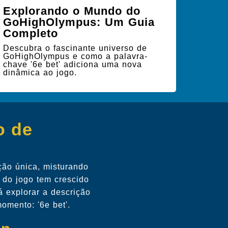
Explorando o Mundo do
GoHighOlympus: Um Guia
Completo
Descubra o fascinante universo de
GoHighOlympus e como a palavra-
chave '6e bet' adiciona uma nova
dinâmica ao jogo.
o de
ção única, misturando
 do jogo tem crescido
á explorar a descrição
omento: '6e bet'.