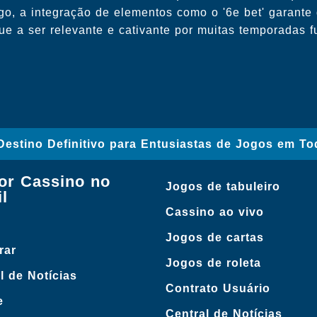
go, a integração de elementos como o '6e bet' garante
ue a ser relevante e cativante por muitas temporadas f
 Destino Definitivo para Entusiastas de Jogos em T
or Cassino no
Jogos de tabuleiro
l
Cassino ao vivo
Jogos de cartas
rar
Jogos de roleta
l de Notícias
Contrato Usuário
e
Central de Notícias