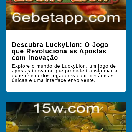
Descubra LuckyLion: O Jogo
que Revoluciona as Apostas
com Inovação
Explore o mundo de LuckyLion, um jogo de
apostas inovador que promete transformar a
experiência dos jogadores com mecânicas
únicas e uma interface envolvente.