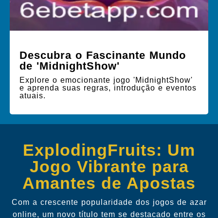
Descubra o Fascinante Mundo
de 'MidnightShow'
Explore o emocionante jogo 'MidnightShow'
e aprenda suas regras, introdução e eventos
atuais.
ExplodingFruits: Um
Jogo Vibrante para
Amantes de Apostas
Com a crescente popularidade dos jogos de azar
online, um novo título tem se destacado entre os