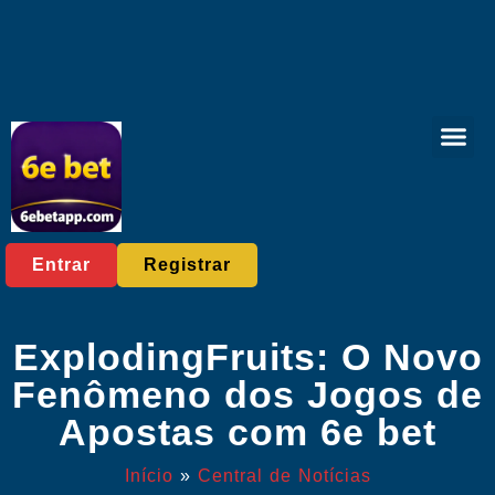
Jogos de tab
Cassino ao v
Jogos de carta
Jogos de r
Contrato Usu
Central de No
Entrar
Registrar
ExplodingFruits: O Novo
Fenômeno dos Jogos de
Apostas com 6e bet
Início
»
Central de Notícias