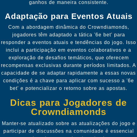
ganhos de maneira consistente.
Adaptação para Eventos Atuais
Com a abordagem dinâmica do Crowndiamonds,
jogadores têm adaptado a tática '6e bet' para
responder a eventos atuais e tendências do jogo. Isso
inclui a participação em eventos colaborativos e a
exploração de desafios temáticos, que oferecem
recompensas exclusivas durante períodos limitados. A
capacidade de se adaptar rapidamente a essas novas
condições é a chave para aplicar com sucesso a '6e
bet' e potencializar o retorno sobre as apostas.
Dicas para Jogadores de
Crowndiamonds
Manter-se atualizado sobre as atualizações do jogo e
participar de discussões na comunidade é essencial