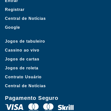
Entrar
Registrar
Central de Notícias
Google
Jogos de tabuleiro
Cassino ao vivo
Jogos de cartas
Jogos de roleta
Contrato Usuário
Central de Notícias
Pagamento Seguro