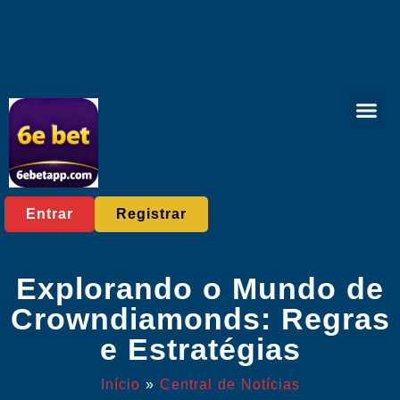
Jogos de tab
Cassino ao v
Jogos de carta
Jogos de r
Contrato Usu
Central de No
Entrar
Registrar
Explorando o Mundo de
Crowndiamonds: Regras
e Estratégias
Início
»
Central de Notícias