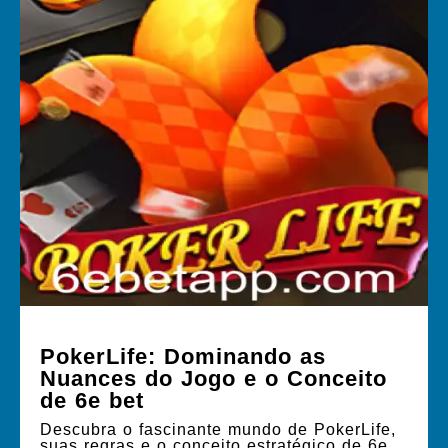
PokerLife: Dominando as
Nuances do Jogo e o Conceito
de 6e bet
Descubra o fascinante mundo de PokerLife,
suas regras e o conceito estratégico de 6e