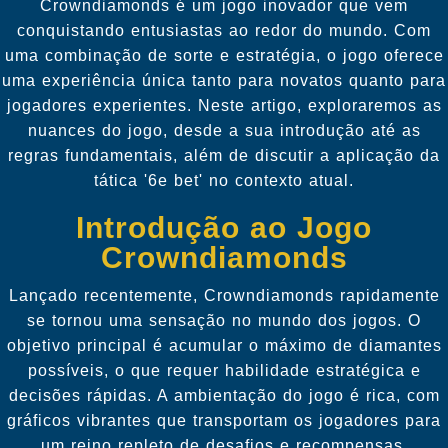
Crowndiamonds é um jogo inovador que vem
conquistando entusiastas ao redor do mundo. Com
uma combinação de sorte e estratégia, o jogo oferece
uma experiência única tanto para novatos quanto para
jogadores experientes. Neste artigo, exploraremos as
nuances do jogo, desde a sua introdução até as
regras fundamentais, além de discutir a aplicação da
tática '6e bet' no contexto atual.
Introdução ao Jogo
Crowndiamonds
Lançado recentemente, Crowndiamonds rapidamente
se tornou uma sensação no mundo dos jogos. O
objetivo principal é acumular o máximo de diamantes
possíveis, o que requer habilidade estratégica e
decisões rápidas. A ambientação do jogo é rica, com
gráficos vibrantes que transportam os jogadores para
um reino repleto de desafios e recompensas.