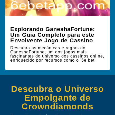
Explorando GaneshaFortune:
Um Guia Completo para este
Envolvente Jogo de Cassino
Descubra as mecânicas e regras do
GaneshaFortune, um dos jogos mais
fascinantes do universo dos cassinos online,
enriquecido por recursos como o '6e bet'.
Descubra o Universo
Empolgante de
Crowndiamonds