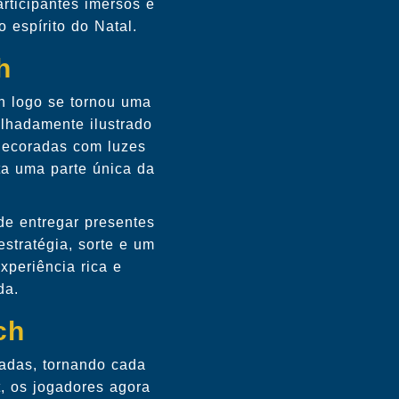
articipantes imersos e
espírito do Natal.
h
h logo se tornou uma
alhadamente ilustrado
 decoradas com luzes
ta uma parte única da
e entregar presentes
stratégia, sorte e um
periência rica e
da.
ch
adas, tornando cada
, os jogadores agora