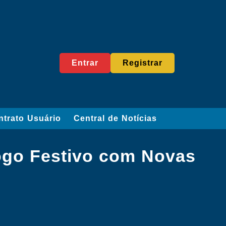
Entrar
Registrar
ntrato Usuário
Central de Notícias
go Festivo com Novas