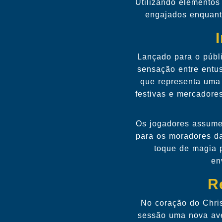
Utilizando elementos 
engajados enquant
Lançado para o públ
sensação entre entus
que representa uma 
festivas e mercadore
Os jogadores assume
para os moradores da
toque de magia 
en
R
No coração do Chri
sessão uma nova ave