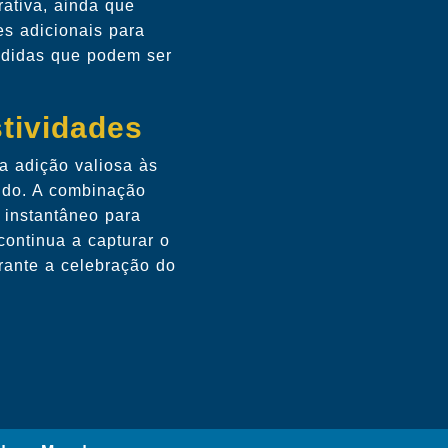
rativa, ainda que
s adicionais para
ndidas que podem ser
tividades
 adição valiosa às
undo. A combinação
o instantâneo para
continua a capturar o
rante a celebração do