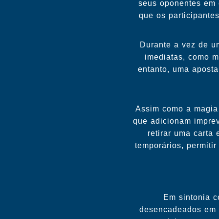
seus oponentes em c
que os participante
Durante a vez de u
imediatas, como m
entanto, uma aposta
Assim como a magia d
que adicionam imprev
retirar uma carta
temporários, permiti
Em sintonia c
desencadeados em d