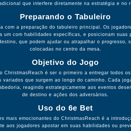
icional que interfere diretamente na estratégia e no r
Preparando o Tabuleiro
 com a preparação do tabuleiro principal. Os jogado
a um com habilidades específicas, e posicionam suas 
 destino, que podem ajudar ou atrapalhar o progresso,
colocadas no centro da mesa.
Objetivo do Jogo
do ChristmasReach é ser o primeiro a entregar todos os
s variados que surgem ao longo do caminho. Cada joga
abedoria, reagindo estrategicamente aos eventos dese
de destino e ações dos adversários.
Uso do 6e Bet
s mais emocionantes do ChristmasReach é a introduç
te aos jogadores apostar em suas habilidades ou pre