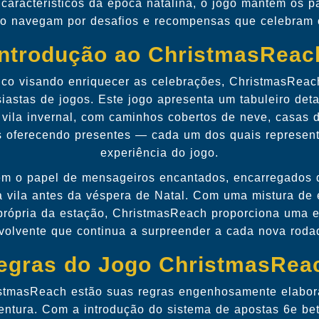
característicos da época natalina, o jogo mantém os p
o navegam por desafios e recompensas que celebram o 
Introdução ao ChristmasReac
ico visando enriquecer as celebrações, ChristmasReac
iastas de jogos. Este jogo apresenta um tabuleiro det
vila invernal, com caminhos cobertos de neve, casas
s oferecendo presentes — cada um dos quais represen
experiência do jogo.
m o papel de mensageiros encantados, encarregados d
 vila antes da véspera de Natal. Com uma mistura de e
própria da estação, ChristmasReach proporciona uma ex
volvente que continua a surpreender a cada nova roda
egras do Jogo ChristmasRea
stmasReach estão suas regras engenhosamente elabor
ntura. Com a introdução do sistema de apostas 6e bet